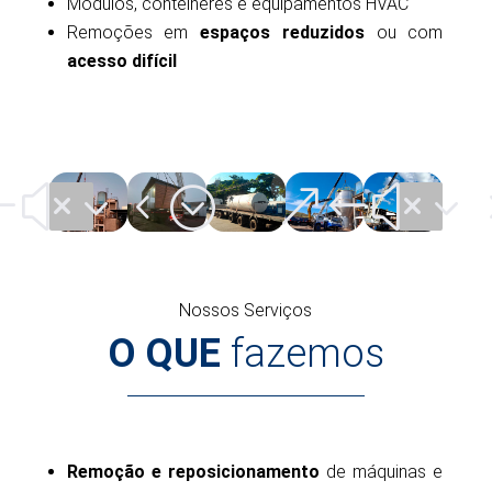
Módulos, contêineres e equipamentos HVAC
Remoções em
espaços reduzidos
ou com
acesso difícil
#x34;
&#x3
Nossos Serviços
O QUE
fazemos
Remoção e reposicionamento
de máquinas e