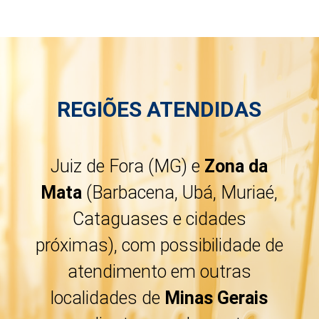
REGIÕES ATENDIDAS
Juiz de Fora (MG) e
Zona da
Mata
(Barbacena, Ubá, Muriaé,
Cataguases e cidades
próximas), com possibilidade de
atendimento em outras
localidades de
Minas Gerais